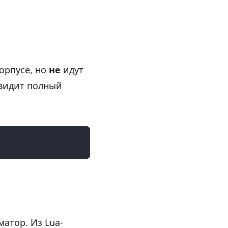
орпусе, но
не
идут
 видит полный
атор. Из Lua-