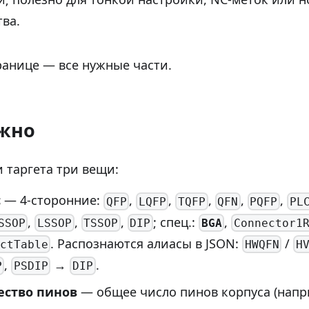
ва.
ранице — все нужные части.
ужно
 таргета три вещи:
с
— 4-сторонние:
,
,
,
,
,
QFP
LQFP
TQFP
QFN
PQFP
PL
,
,
,
; спец.:
,
BGA
SSOP
LSSOP
TSSOP
DIP
Connector1
. Распознаются алиасы в JSON:
/
ctTable
HWQFN
H
,
→
.
P
PSDIP
DIP
ество пинов
— общее число пинов корпуса (нап