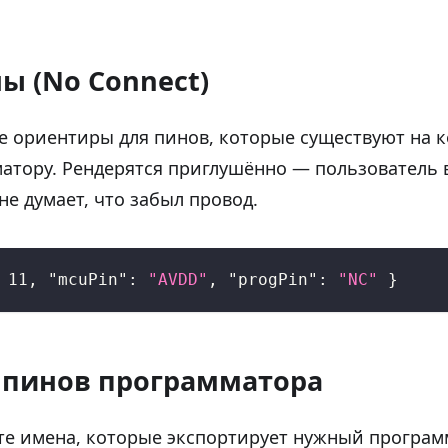
ы (No Connect)
 ориентиры для пинов, которые существуют на к
атору. Рендерятся приглушённо — пользователь
 не думает, что забыл провод.
11
,
"mcuPin"
:
"AVDD"
,
"progPin"
:
"NC"
}
 пинов программатора
е имена, которые экспортирует нужный программ