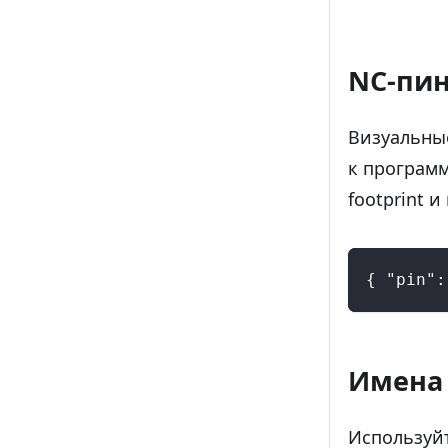
NC-пин
Визуальные
к программ
footprint и
{
"pin"
:
Имена
Используйт