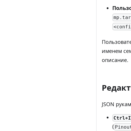
Польз
mp.tar
<confi
Пользовате
именем се
описание.
Редакт
JSON рукам
Ctrl+I
(
Pinou