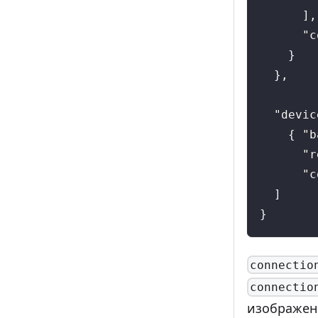
]
,
"c
}
}
,
"devic
{
"b
"r
"c
]
}
connectio
connectio
изображени