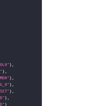
OL0"
}
,
"
}
,
MD0"
}
,
G_0"
}
,
SET"
}
,
D"
}
,
D"
}