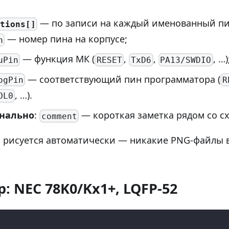
— по записи на каждый именованный пи
tions[]
— номер пина на корпусе;
n
— функция МК (
,
,
, …)
uPin
RESET
TxD6
PA13/SWDIO
— соответствующий пин программатора (
ogPin
R
, …).
OL0
нально
:
— короткая заметка рядом со с
comment
а рисуется автоматически — никакие PNG-файлы 
: NEC 78K0/Kx1+, LQFP-52