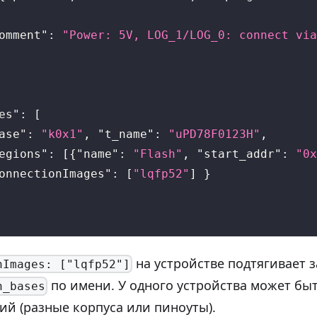
omment"
:
"Power: 5V, LOG_1/LOG_0: connect via
es"
:
[
ase"
:
"k0x1"
,
"t_name"
:
"uPD78F0123H"
,
egions"
:
[
{
"name"
:
"Flash"
,
"start_addr"
:
"0x
onnectionImages"
:
[
"lqfp52"
]
}
на устройстве подтягивает з
nImages: ["lqfp52"]
по имени. У одного устройства может бы
n_bases
й (разные корпуса или пиноуты).