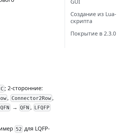
GUI
Создание из Lua-
скрипта
Покрытие в 2.3.0
; 2-сторонние:
CC
,
,
Row
Connector2Row
→
,
VQFN
QFN
LFQFP
ример
для LQFP-
52