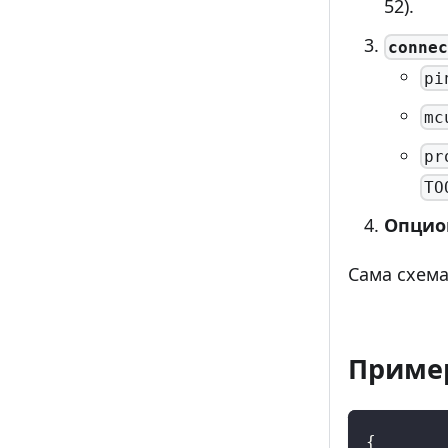
52).
connec
pi
mc
pr
TO
Опцио
Сама схем
Пример
{