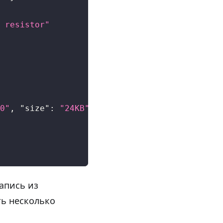
 resistor"
0"
,
"size"
:
"24KB"
}
]
,
апись из
ть несколько