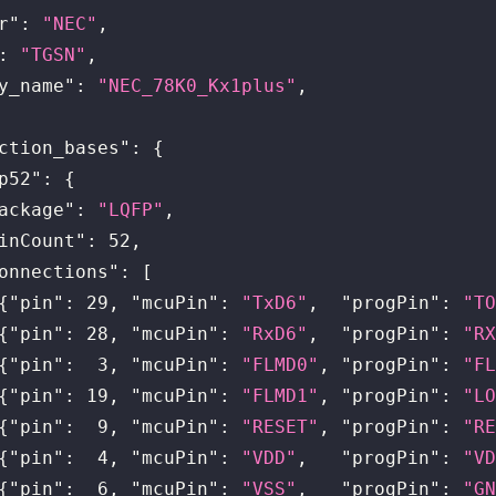
r"
:
"NEC"
,
:
"TGSN"
,
y_name"
:
"NEC_78K0_Kx1plus"
,
ction_bases"
:
{
p52"
:
{
ackage"
:
"LQFP"
,
inCount"
:
52
,
onnections"
:
[
{
"pin"
:
29
,
"mcuPin"
:
"TxD6"
,
"progPin"
:
"TO
{
"pin"
:
28
,
"mcuPin"
:
"RxD6"
,
"progPin"
:
"RX
{
"pin"
:
3
,
"mcuPin"
:
"FLMD0"
,
"progPin"
:
"FL
{
"pin"
:
19
,
"mcuPin"
:
"FLMD1"
,
"progPin"
:
"LO
{
"pin"
:
9
,
"mcuPin"
:
"RESET"
,
"progPin"
:
"RE
{
"pin"
:
4
,
"mcuPin"
:
"VDD"
,
"progPin"
:
"VD
{
"pin"
:
6
,
"mcuPin"
:
"VSS"
,
"progPin"
:
"GN