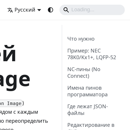
Русский
Что нужно
ей
Пример: NEC
78K0/Kx1+, LQFP-52
age
NC-пины (No
Connect)
Имена пинов
программатора
)
on Image
Где лежат JSON-
рядом с каждым
файлы
но переопределить
Редактирование в
ового