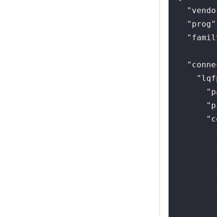
"vendo
"prog"
"famil
"conne
"lqf
"p
"p
"c