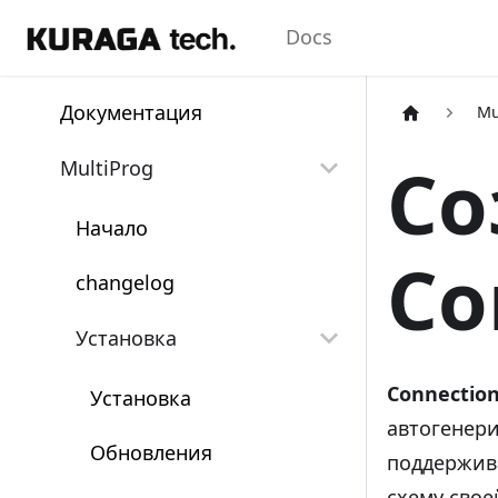
Docs
Документация
Mu
Со
MultiProg
Начало
Co
changelog
Установка
Connectio
Установка
автогенери
Обновления
поддержив
схему свое