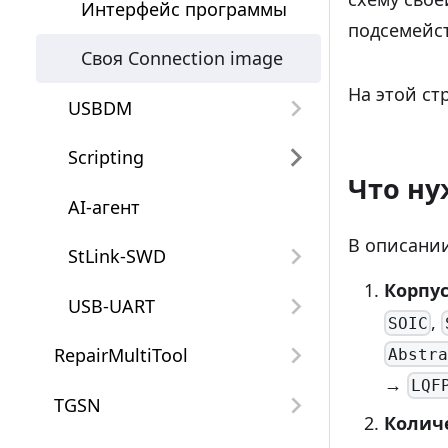
Интерфейс программы
подсемейст
Своя Connection image
На этой ст
USBDM
Scripting
Что н
AI-агент
В описании
StLink-SWD
Корпу
USB-UART
,
SOIC
RepairMultiTool
Abstra
→
LQF
TGSN
Колич