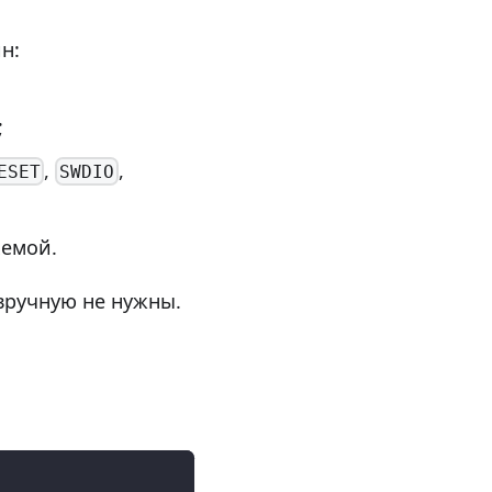
н:
;
,
,
ESET
SWDIO
хемой.
вручную не нужны.