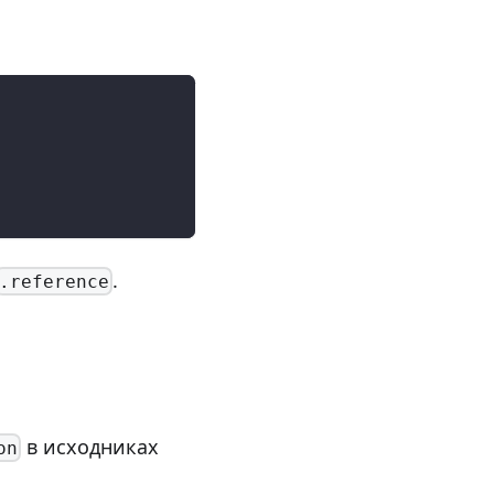
.
.reference
в исходниках
on