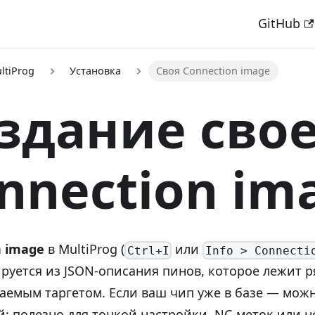
GitHub
ltiProg
Установка
Своя Connection image
здание сво
nnection im
n image
в MultiProg (
или
Ctrl+I
Info > Connecti
руется из JSON-описания пинов, которое лежит 
аемым таргетом. Если ваш чип уже в базе — мож
й; полезно для тонкой настройки, NC-меток или н