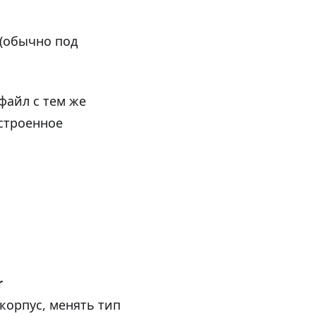
 (обычно под
файл с тем же
строенное
r
 корпус, менять тип