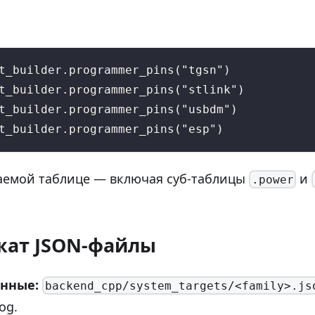
t_builder.programmer_pins("tgsn")
t_builder.programmer_pins("stlink")
t_builder.programmer_pins("usbdm")
t_builder.programmer_pins("esp")
аемой таблице — включая суб-таблицы
и
.power
жат JSON-файлы
енные:
backend_cpp/system_targets/<family>.js
og.