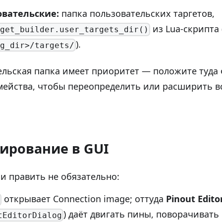
овательские:
папка пользовательских таргетов,
из Lua-скрипта
get_builder.user_targets_dir()
).
g_dir>/targets/
льская папка имеет приоритет — положите туда 
мейства, чтобы переопределить или расширить в
ирование в GUI
и править не обязательно:
открывает Connection image; оттуда
Pinout Edito
) даёт двигать пины, поворачивать
tEditorDialog