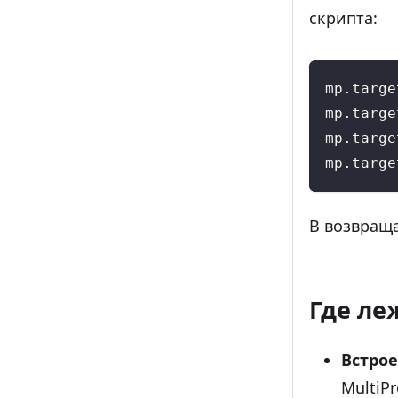
скрипта:
mp.targe
mp.targe
mp.targe
mp.targe
В возвращ
Где ле
Встро
MultiPr